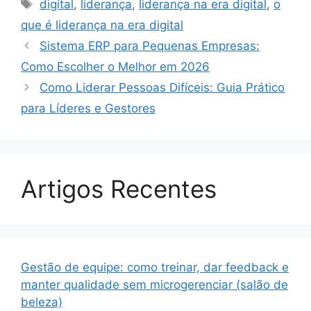
Tags
digital
,
liderança
,
liderança na era digital
,
o
que é liderança na era digital
Sistema ERP para Pequenas Empresas:
Como Escolher o Melhor em 2026
Como Liderar Pessoas Difíceis: Guia Prático
para Líderes e Gestores
Artigos Recentes
Gestão de equipe: como treinar, dar feedback e
manter qualidade sem microgerenciar (salão de
beleza)