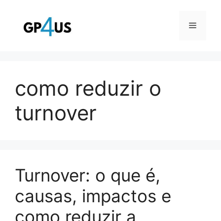
Pular
para
Menu
o
conteúdo
como reduzir o
turnover
Turnover: o que é,
causas, impactos e
como reduzir a