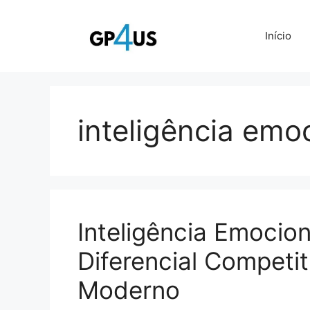
Pular
para
Início
o
conteúdo
inteligência emo
Inteligência Emocion
Diferencial Competit
Moderno