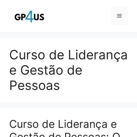
Pular
para
Menu
o
conteúdo
Curso de Liderança
e Gestão de
Pessoas
Curso de Liderança e
Gestão de Pessoas: O