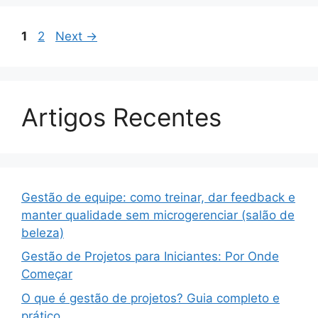
Page
Page
1
2
Next
→
Artigos Recentes
Gestão de equipe: como treinar, dar feedback e
manter qualidade sem microgerenciar (salão de
beleza)
Gestão de Projetos para Iniciantes: Por Onde
Começar
O que é gestão de projetos? Guia completo e
prático