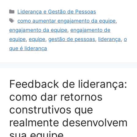
Categorias
Liderança e Gestão de Pessoas
Tags
como aumentar engajamento da equipe
,
engajamento da equipe
,
engajamento de
equipe
,
equipe
,
gestão de pessoas
,
liderança
,
o
que é liderança
Feedback de liderança:
como dar retornos
construtivos que
realmente desenvolvem
sua equipe