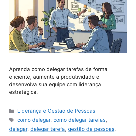
Aprenda como delegar tarefas de forma
eficiente, aumente a produtividade e
desenvolva sua equipe com liderança
estratégica.
Categorias
Liderança e Gestão de Pessoas
Tags
como delegar
,
como delegar tarefas
,
delegar
,
delegar tarefa
,
gestão de pessoas
,