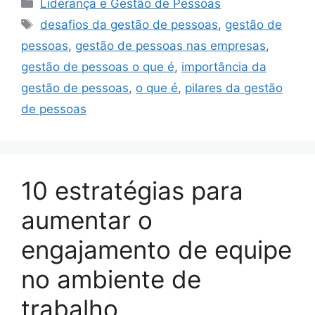
Categorias
Liderança e Gestão de Pessoas
Tags
desafios da gestão de pessoas
,
gestão de
pessoas
,
gestão de pessoas nas empresas
,
gestão de pessoas o que é
,
importância da
gestão de pessoas
,
o que é
,
pilares da gestão
de pessoas
10 estratégias para
aumentar o
engajamento de equipe
no ambiente de
trabalho